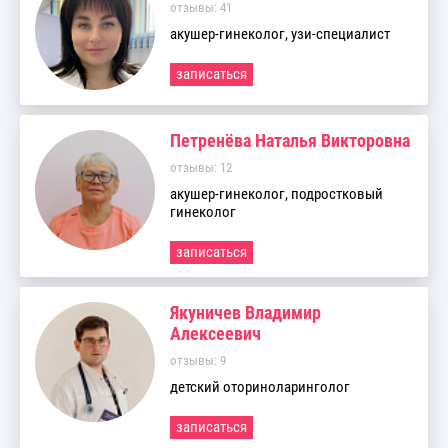
отзывы: 41
акушер-гинеколог, узи-специалист
записаться
Петренёва Наталья Викторовна
отзывы: 12
акушер-гинеколог, подростковый
гинеколог
записаться
Якуничев Владимир
Алексеевич
отзывы: 9
детский оториноларинголог
записаться